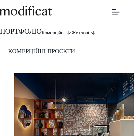
Перейти
до
вмісту
ПОРТФОЛІО
Комерційні
Житлові
КОМЕРЦІЙНІ ПРОЄКТИ